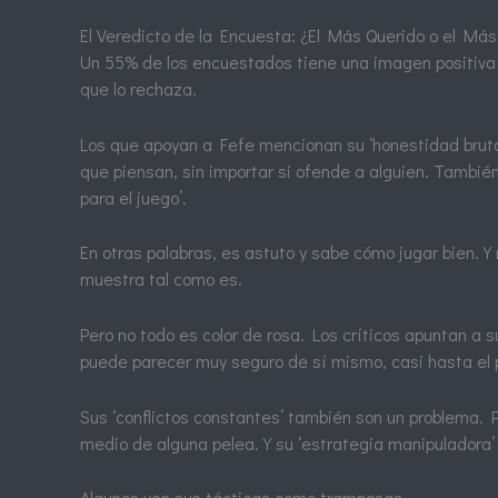
El Veredicto de la Encuesta: ¿El Más Querido o el Má
Un 55% de los encuestados tiene una imagen positiva
que lo rechaza.
Los que apoyan a Fefe mencionan su ‘honestidad brutal
que piensan, sin importar si ofende a alguien. También
para el juego’.
En otras palabras, es astuto y sabe cómo jugar bien. Y 
muestra tal como es.
Pero no todo es color de rosa. Los críticos apuntan a s
puede parecer muy seguro de sí mismo, casi hasta el 
Sus ‘conflictos constantes’ también son un problema.
medio de alguna pelea. Y su ‘estrategia manipuladora’
Algunos ven sus tácticas como tramposas.