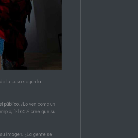
o de la casa según la
l público.
¿Lo ven como un
emplo, “El 65% cree que su
su imagen. ¿La gente se