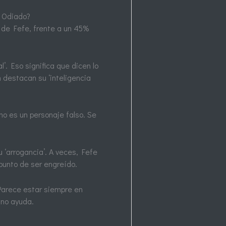
s Odiado?
 de Fefe, frente a un 45%
’. Eso significa que dicen lo
 destacan su ‘inteligencia
no es un personaje falso. Se
u ‘arrogancia’. A veces, Fefe
punto de ser engreído.
 Parece estar siempre en
 no ayuda.