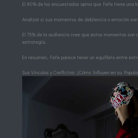
El 80% de los encuestados opina que Fefe tiene una b
Analizar si sus momentos de debilencia o emoción son
El 75% de la audiencia cree que estos momentos son a
estrategia.
En resumen, Fefe parece tener un equilibrio entre estr
Sus Vínculos y Conflictos: ¿Cómo Influyen en su Popul