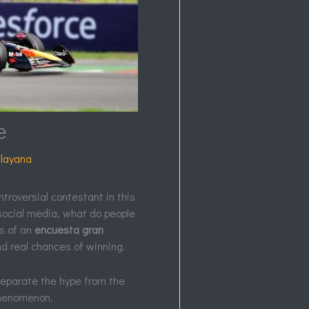
e
layana
troversial contestant in this
social media, what do people
ts of an
encuesta gran
nd real chances of winning.
separate the hype from the
 phenomenon.